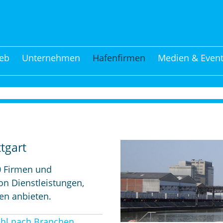
eb
Unternehmen
Hafenfirmen
Medien & Even
tgart
0 Firmen und
on Dienstleistungen,
gen anbieten.
hl nach Branchen