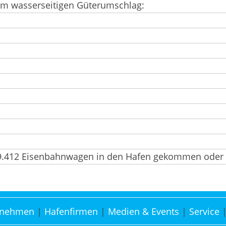
im wasserseitigen Güterumschlag:
39.412 Eisenbahnwagen in den Hafen gekommen oder
rnehmen
Hafenfirmen
Medien & Events
Service